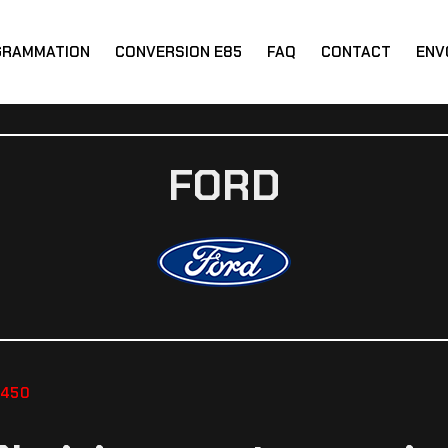
GRAMMATION
CONVERSION E85
FAQ
CONTACT
ENV
FORD
F450