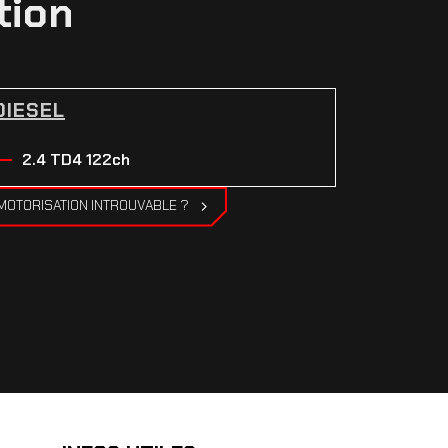
tion
DIESEL
2.4 TD4 122ch
MOTORISATION INTROUVABLE ?